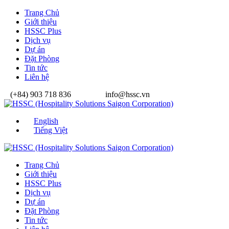
Trang Chủ
Giới thiệu
HSSC Plus
Dịch vụ
Dự án
Đặt Phòng
Tin tức
Liên hệ
(+84) 903 718 836
info@hssc.vn
English
Tiếng Việt
Trang Chủ
Giới thiệu
HSSC Plus
Dịch vụ
Dự án
Đặt Phòng
Tin tức