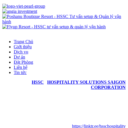
Trang Chủ
Giới thiệu
Dịch vụ
Dự án
Đặt Phòng
Liên hệ
Tin tức
HSSC
|
HOSPITALITY SOLUTIONS SAIGON
CORPORATION
Địa chỉ: 98B Nguyễn Văn Trỗi, P.8, Q. Phú Nhuận,
TP. Hồ Chí Minh, Việt Nam
Điện thoại: (+84) 903 718 836 | Email: info@hssc.vn
Web-Portal:
https://linktr.ee/hsschospitality